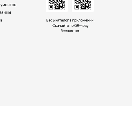
рументов
азины
ов
Весь каталог в приложении.
Скачайте по QR-коду
бесплатно.