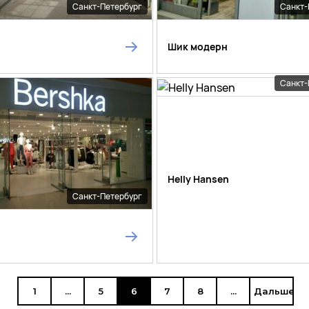
Санкт-Петербург
Санкт-
Шик модерн
Санкт-
Helly Hansen
Санкт-Петербург
1
...
5
6
7
8
...
Дальше