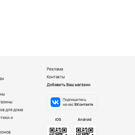
Реклама
Контакты
ды
Добавить Ваш магазин
и
ины
Подпишитесь
газины
на нас
ВКонтакте
ов для дома
тики и
iOS
Android
фонов