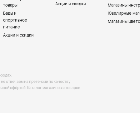
Акции и скидки
товары
Магазины инст
Бады и
Ювелирные маг
спортивное
Магазины цвет
питание
Акции и скидки
ородах.
не отвечаем на претензии по качеству
ичной офёртой. Каталог магазинов и товаров